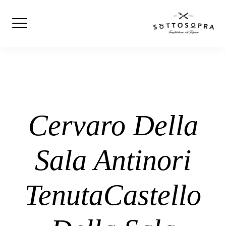
Skip
to
content
Cervaro Della
Sala Antinori
TenutaCastello