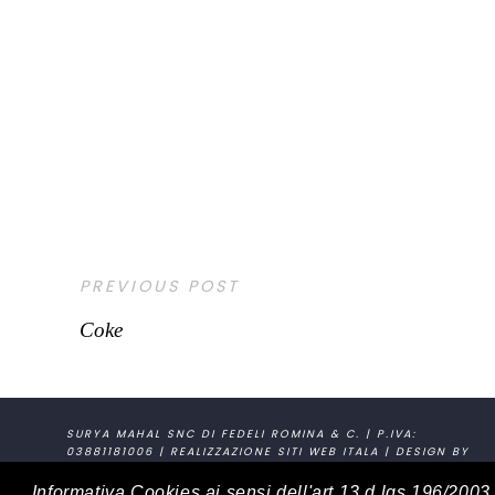
PREVIOUS POST
Coke
SURYA MAHAL SNC DI FEDELI ROMINA & C. | P.IVA:
03881181006 | REALIZZAZIONE SITI WEB
ITALA
| DESIGN BY
SLOGAN STUDIO
Informativa Cookies ai sensi dell'art.13 d.lgs.196/200