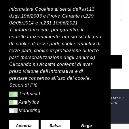
Informativa Cookies ai sensi dell'art.13
d.lgs.196/2003 e Provv. Garante n.229
08/05/2014 e n.231 10/06/2021
Ti informiamo che, per garantire il
corretto funzionamento, questo sito fa uso
di: cookie di terze parti, cookie analitici di
DICHIARO DI AVER ACCETTATO LA
PRIVACY POLICY
terze parti, cookie di profilazione di terze
parti (personalizzazione degli annunci)
Cliccando su Accetta confermi di aver
preso visione dell'informativa e di
prestare consenso all'uso dei cookie.
Scopri di Più
Technical
TECHNICAL
SURYA MAHAL SNC DI FEDELI ROMINA & C. | P.IVA: 03881181006 |
Analytics
ANALYTICS
REALIZZAZIONE SITI WEB
ITALA
| DESIGN BY
SLOGAN STUDIO
Marketing
MARKETING
Accetta
Salva
Nega