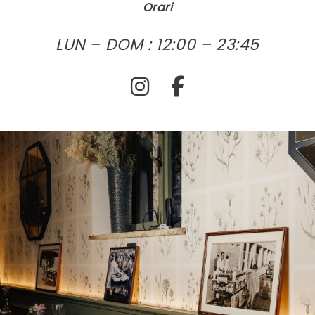
Orari
LUN – DOM : 12:00 – 23:45
i
f
n
a
s
c
t
e
a
b
g
o
r
o
a
k
m
-
f