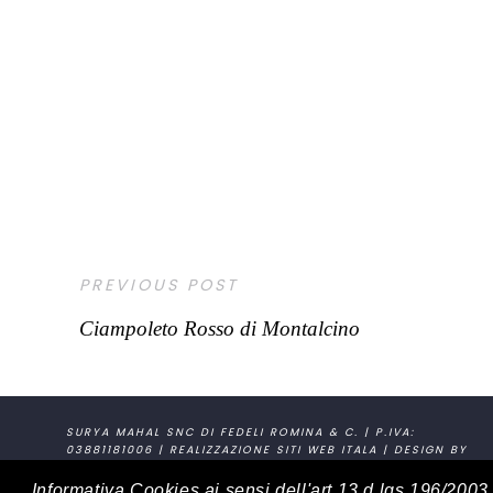
PREVIOUS POST
Ciampoleto Rosso di Montalcino
SURYA MAHAL SNC DI FEDELI ROMINA & C. | P.IVA:
03881181006 | REALIZZAZIONE SITI WEB
ITALA
| DESIGN BY
SLOGAN STUDIO
Informativa Cookies ai sensi dell'art.13 d.lgs.196/200