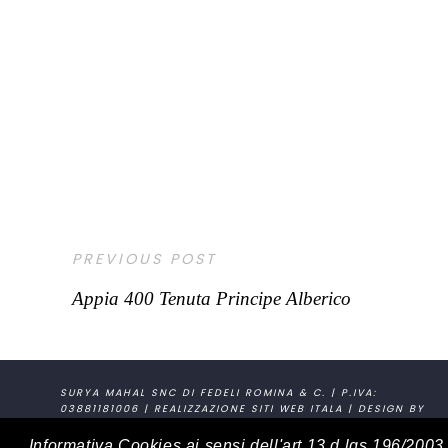
PREVIOUS POST
Appia 400 Tenuta Principe Alberico
SURYA MAHAL SNC DI FEDELI ROMINA & C. | P.IVA:
03881181006 | REALIZZAZIONE SITI WEB
ITALA
| DESIGN BY
SLOGAN STUDIO
Informativa Cookies ai sensi dell'art.13 d.lgs.196/200