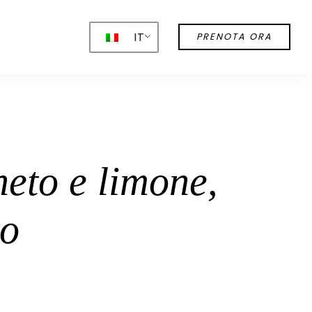
IT
PRENOTA ORA
neto e limone,
to