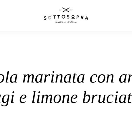
gola marinata con a
gi e limone brucia