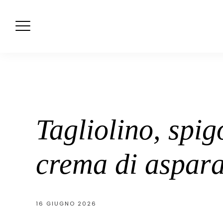
Skip
to
content
Tagliolino, spi
crema di aspara
16 GIUGNO 2026